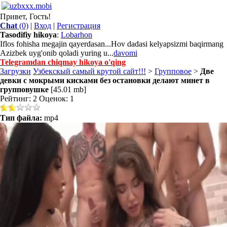
Привет, Гость!
Chat
(0)
|
Вход
|
Регистрация
Tasodifiy hikoya
:
Lobarhon
Iflos fohisha megajin qayerdasan...Hov dadasi kelyapsizmi baqirmang
Azizbek uyg'onib qoladi yuring u...
davomi
Telegramdan chiqmay hikoya o'qing
Загрузки
Узбекскый самый крутой сайт!!!
>
Групповое
>
Две
девки с мокрыми кисками без остановки делают минет в
групповушке
[45.01 mb]
Рейтинг: 2 Оценок: 1
Тип файла:
mp4